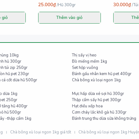
25.000₫
30.000₫
/
Hũ 300gr
/
Túi
 giỏ
Thêm vào giỏ
Thê
t dừa sữa thùng 10kg
Thị sấy vị heo
anh hũ 300gr
Bò miếng mềm 1kg
Khô gà lá chanh túi zip 250gr
Set hộp vuông
giòn hũ pet 230gr
Bánh gấu nhân kem hũ pet 400gr
Đậu phộng da cá cốt dừa hũ 500gr
Chà bông xù loại ngon 1kg
ấp dừa 1kg
Mực hấp dừa xé sợi hũ 300gr
pet 250gr
Thập cẩm sấy hũ pet 300gr
3 tầng hũ 400gr
Hạt điều xếp hoa
 vỏ hũ 500gr
Cơm cháy lắc khô gà hũ 330gr
cây -thập cẩm 1kg
Bánh trung thu dừa sữa không trứng
ng
Chà bông xù loại ngon 1kg giá tốt
Chà bông xù loại ngon 1kg Huyệ