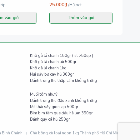
25.000₫
 zip
/
Hũ pet
m vào giỏ
Thêm vào giỏ
Khô gà lá chanh 150gr ( sl >50sp )
Khô gà lá chanh túi 500gr
Khô gà lá chanh 1kg
Nui sấy bơ cay hũ 300gr
Bánh trung thu thập cẩm không trứng
Muối tôm như ý
Bánh trung thu đậu xanh không trứng
Mít thái sấy giòn zip 500gr
Bim bim tăm que đậu hà lan 350gr
Bánh quy cá hũ 250gr
n Bình Chánh
Chà bông xù loại ngon 1kg Thành phố Hồ Chí Minh