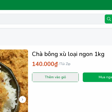
Chà bông xù loại ngon 1kg
140.000₫
/
Túi Zip
Thêm vào giỏ
Mua nga