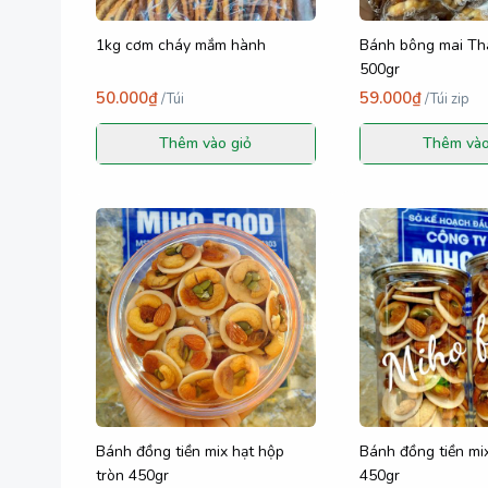
1kg cơm cháy mắm hành
Bánh bông mai Th
500gr
50.000₫
59.000₫
/
Túi
/
Túi zip
Thêm vào giỏ
Thêm vào
Bánh đồng tiền mix hạt hộp
Bánh đồng tiền mix
tròn 450gr
450gr