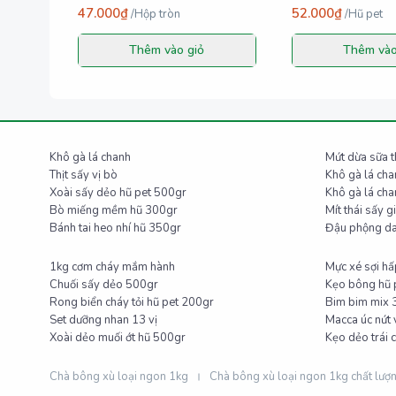
47.000₫
52.000₫
/
Hộp tròn
/
Hũ pet
Thêm vào giỏ
Thêm vào
Khô gà lá chanh
Mứ
Thịt sấy vị bò
Khô gà lá ch
Xoài sấy dẻo hũ pet 500gr
Bò miếng mềm hũ 300gr
Mít thái sấy 
Bánh tai heo nhí hũ 350gr
1kg cơm cháy mắm hành
Mực xé sợi h
Chuối sấy dẻo 500gr
Kẹo bông hũ 
Rong biển cháy tỏi hũ pet 200gr
Bim bim mix 
Set dưỡng nhan 13 vị
Macca úc nứt
Xoài dẻo muối ớt hũ 500gr
Kẹo dẻo trái 
Chà bông xù loại ngon 1kg
Chà bông xù loại ngon 1kg chất lượ