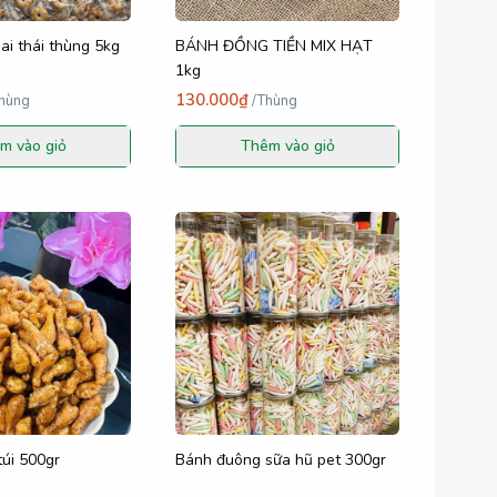
i thái thùng 5kg
BÁNH ĐỒNG TIỀN MIX HẠT
1kg
130.000₫
hùng
/
Thùng
m vào giỏ
Thêm vào giỏ
túi 500gr
Bánh đuông sữa hũ pet 300gr