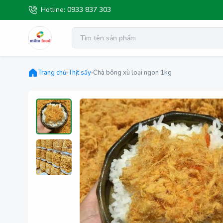
Hotline:
0933 837 303
Trang chủ
Thịt sấy
Chà bông xù loại ngon 1kg