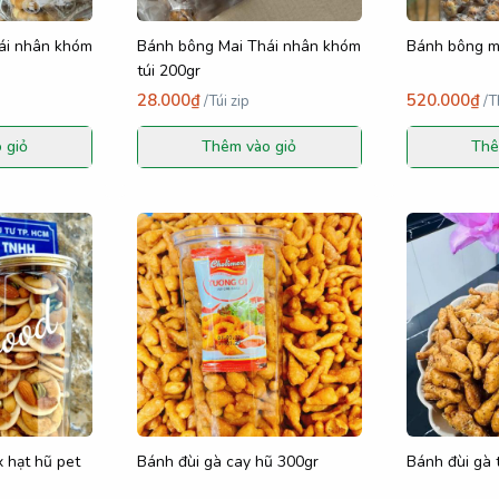
ái nhân khóm
Bánh bông Mai Thái nhân khóm
Bánh bông ma
túi 200gr
28.000₫
520.000₫
/
Túi zip
/
T
 giỏ
Thêm vào giỏ
Thê
 hạt hũ pet
Bánh đùi gà cay hũ 300gr
Bánh đùi gà 