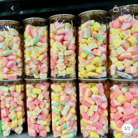
1
/
1