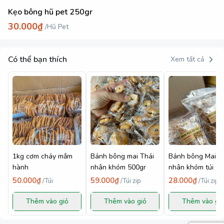
Kẹo bông hũ pet 250gr
30.000₫
/
Hũ Pet
Có thể bạn thích
Xem tất cả
1kg cơm cháy mắm
Bánh bông mai Thái
Bánh bông Mai T
hành
nhân khóm 500gr
nhân khóm túi 20
50.000₫
59.000₫
28.000₫
/
Túi
/
Túi zip
/
Túi zip
Thêm vào giỏ
Thêm vào giỏ
Thêm vào gi